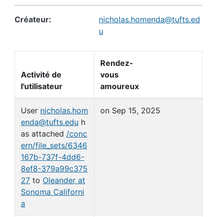
Créateur
nicholas.homenda@tufts.ed
u
Rendez-
Activité de
vous
l'utilisateur
amoureux
User
nicholas.hom
on Sep 15, 2025
enda@tufts.edu
h
as attached
/conc
ern/file_sets/6346
167b-737f-4dd6-
8ef8-379a99c375
27
to
Oleander at
Sonoma Californi
a