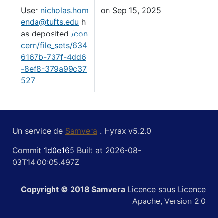
User
nicholas.hom
on Sep 15, 2025
enda@tufts.edu
h
as deposited
/con
cern/file_sets/634
6167b-737f-4dd6
-8ef8-379a99c37
527
Un service de
Samvera
. Hyrax v5.2.0
Commit
1d0e165
Built at 2026-08-
03T14:00:05.497Z
Copyright © 2018 Samvera
Licence sous Licence
Apache, Version 2.0