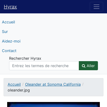
Hyrax
Hyrax
Accueil
Sur
Aidez-moi
Contact
Rechercher Hyrax
Aller
Accueil
Oleander at Sonoma California
oleander.jpg
Contenu téléchargeable