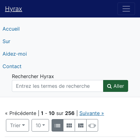
Hyrax
Hyrax
Accueil
Sur
Aidez-moi
Contact
Rechercher Hyrax
Aller
Recherche
« Précédente |
1
-
10
sur
256
|
Suivante »
Nombre de résultats à afficher par page
Affichage:
par page
Trier
10