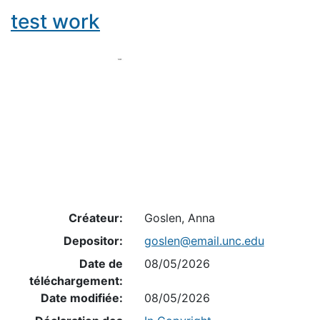
Résultats de recherche
test work
Créateur:
Goslen, Anna
Depositor:
goslen@email.unc.edu
Date de
08/05/2026
téléchargement:
Date modifiée:
08/05/2026